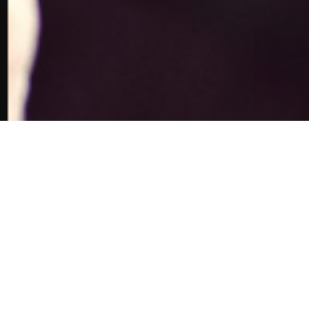
PUBLI
Publicidad en Televisión
Tanda – PNT – Capsulas
La publicidad en Tv es indiscutiblemente